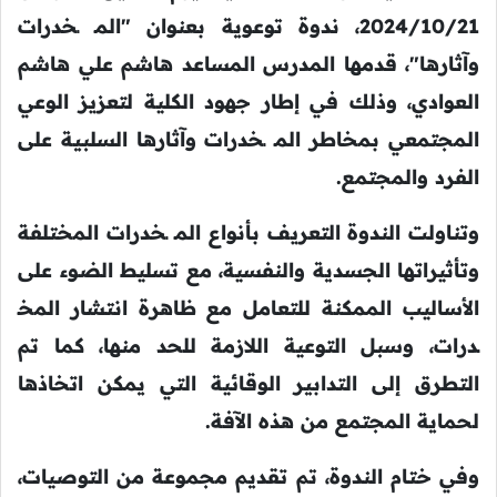
2024/10/21، ندوة توعوية بعنوان "المـ ـخدرات
وآثارها"، قدمها المدرس المساعد هاشم علي هاشم
العوادي، وذلك في إطار جهود الكلية لتعزيز الوعي
المجتمعي بمخاطر المـ ـخدرات وآثارها السلبية على
الفرد والمجتمع.
وتناولت الندوة التعريف بأنواع المـ ـخدرات المختلفة
وتأثيراتها الجسدية والنفسية، مع تسليط الضوء على
الأساليب الممكنة للتعامل مع ظاهرة انتشار المخـ
ـدرات، وسبل التوعية اللازمة للحد منها، كما تم
التطرق إلى التدابير الوقائية التي يمكن اتخاذها
لحماية المجتمع من هذه الآفة.
وفي ختام الندوة، تم تقديم مجموعة من التوصيات،