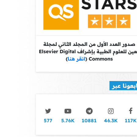
صدور العدد الأول من المجلد الثاني لمجلة
معين للعلوم الطبية بإشراف Elsevier Digital
Commons (
انقر هنا
)
بعونا عبر
577
5.76K
10881
46.3K
117K