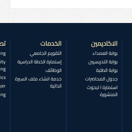
الاكاديمين
الخدمات
تص
بوابة العمداء
التقويم الجامعي
ing
بوابة التدريسيين
إستمارة الخطة الدراسية
ity
ing
بوابة الطلبة
الوظائف
ics
جدول المحاضرات
خدمة انشاء ملف السيرة
الذاتية
oir
استمارة ا لبحوث
المنشورة
ing