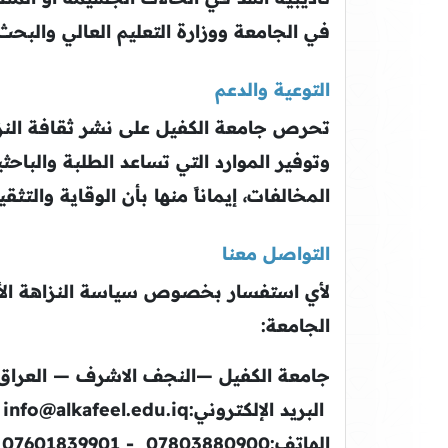
في الجامعة ووزارة التعليم العالي والبحث
التوعية والدعم
تحرص جامعة الكفيل على نشر ثقافة النزاهة
وتوفير الموارد التي تساعد الطلبة والباح
المخالفات، إيماناً منها بأن الوقاية والت
التواصل معنا
لأي استفسار بخصوص سياسة النزاهة الأك
الجامعة:
جامعة الكفيل —النجف الاشرف — العراق
البريد الإلكتروني:info@alkafeel.edu.iq
الهاتف:07803880900 - 07601839901