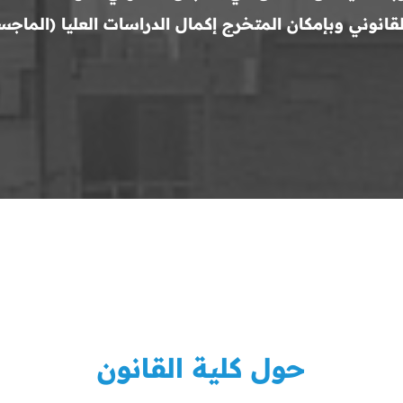
انوني وبإمكان المتخرج إكمال الدراسات العليا (الماجستي
حول كلية القانون