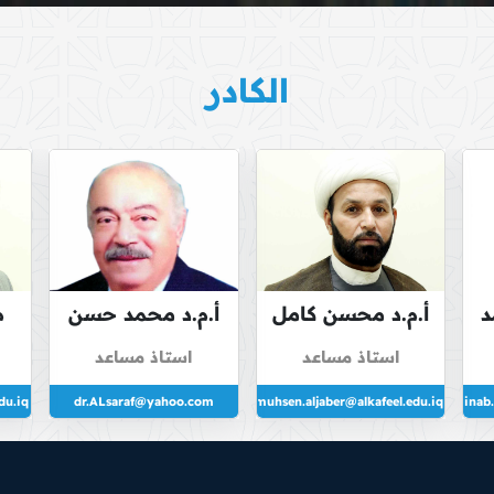
الكادر
د
أ.م.د محسن كامل
أ.م.د محمد حسن
م
غضبان الجابر
محمد سعيد حسين
استاذ مساعد
استاذ مساعد
أحمد الصراف
du.iq
dr.ALsaraf@yahoo.com
muhsen.aljaber@alkafeel.edu.iq
zainab