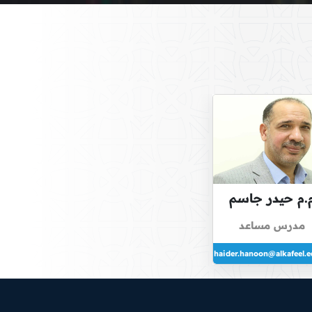
.م حيدر جاسم
محمد حسين
مدرس مساعد
haider.hanoon@alkafeel.e