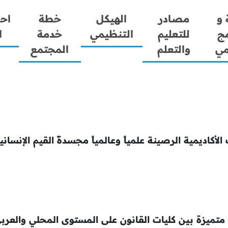
 و
مصادر
الهيكل
خطة
اح
مج
للتعليم
التنظيمي
خدمة
ا
مي
والتعلم
المجتمع
يمية الرصينة علمياً وعالمياً مجسدةً القيم الإنسانية 
زة بين كليات القانون على المستوى المحلي والعربي 