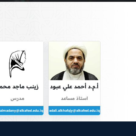
أ.م.د أحمد علي عبود
زينب ماجد محم
الخفاجي
علي عبد الحسين
استاذ مساعد
مدرس
.almadany@alkafeel.edu.iq
ahmadali.alkhafajy@alkafeel.edu.iq