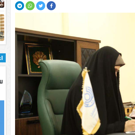
اع
لل