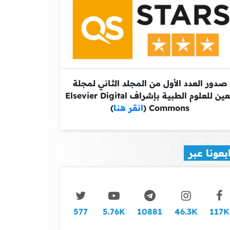
صدور العدد الأول من المجلد الثاني لمجلة
معين للعلوم الطبية بإشراف Elsevier Digital
Commons (
انقر هنا
)
بعونا عبر
577
5.76K
10881
46.3K
117K