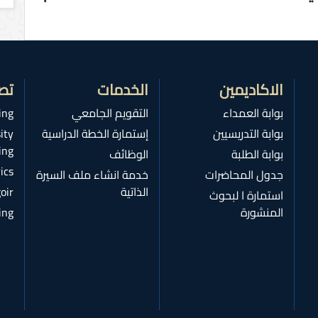
الاكاديمين
الخدمات
تص
بوابة العمداء
التقويم الجامعي
ing
بوابة التدريسيين
إستمارة الخطة الدراسية
ity
ing
بوابة الطلبة
الوظائف
ics
جدول المحاضرات
خدمة انشاء ملف السيرة
الذاتية
oir
استمارة ا لبحوث
المنشورة
ing