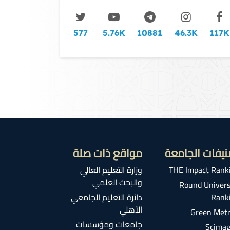
577
5.76K
10881
46.3K
117K
نيفات الجامعة
مواقع ذات صلة
THE Impact Rank
وزارة التعليم العالي
والبحث العلمي
Round Univers
Rank
دائرة التعليم الجامعي
الأهلي
Green Metr
جامعات ومؤسسات
Scimag