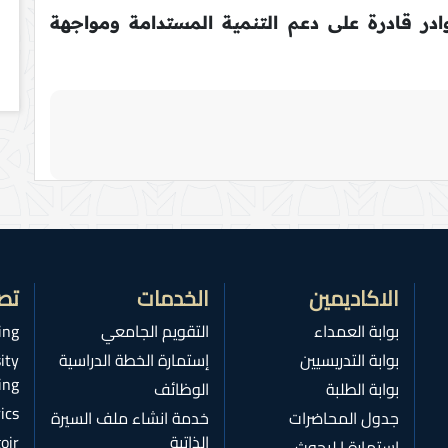
ادر قادرة على دعم التنمية المستدامة ومواجهة
الاكاديمين
الخدمات
تص
بوابة العمداء
التقويم الجامعي
ing
بوابة التدريسيين
إستمارة الخطة الدراسية
ity
ing
بوابة الطلبة
الوظائف
ics
جدول المحاضرات
خدمة انشاء ملف السيرة
الذاتية
oir
استمارة ا لبحوث