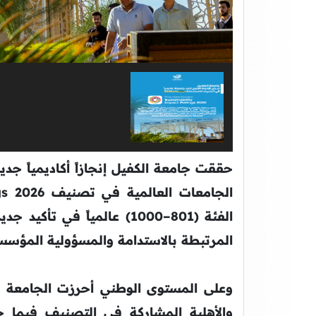
حققت جامعة الكفيل إنجازاً أكاديمياً جد
الفئة (801–1000) عالمياً ف
المرتبطة بالاستدامة والمسؤولية المؤسس
وعلى المستوى الوطني أحرزت الجامعة الم
والأهلية المشاركة في التصنيف فيما ج