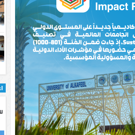
اع
لل