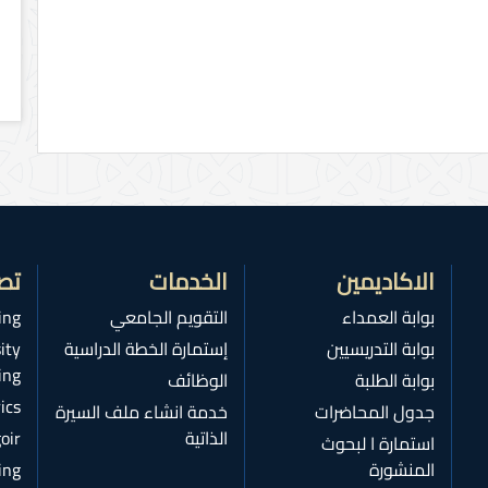
الاكاديمين
الخدمات
تص
بوابة العمداء
التقويم الجامعي
ing
بوابة التدريسيين
إستمارة الخطة الدراسية
ity
ing
بوابة الطلبة
الوظائف
ics
جدول المحاضرات
خدمة انشاء ملف السيرة
الذاتية
oir
استمارة ا لبحوث
المنشورة
ing