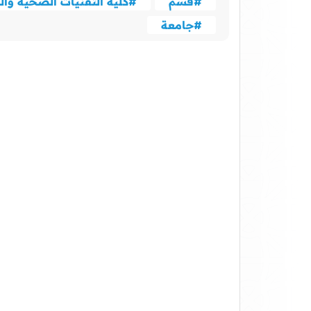
#قسم
#كلية التقنيات الصحية وال
#جامعة