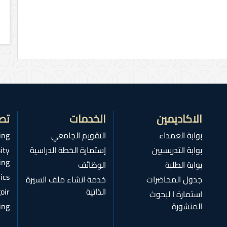
الاكاديمين
الخدمات
تص
بوابة العمداء
التقويم الجامعي
ing
بوابة التدريسيين
إستمارة الخطة الدراسية
ity
ing
بوابة الطلبة
الوظائف
ics
جدول المحاضرات
خدمة انشاء ملف السيرة
الذاتية
oir
استمارة ا لبحوث
المنشورة
ing